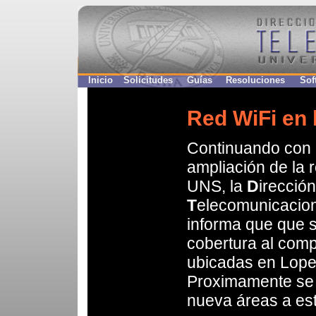
Inicio
Solicitudes
Guías
Resoluciones
Sof
Red WiFi en
Continuando con 
ampliación de la r
UNS, la
D
irecció
T
elecomunicacio
informa que que 
cobertura al comp
ubicadas en Lope
Proximamente se 
nueva áreas a est